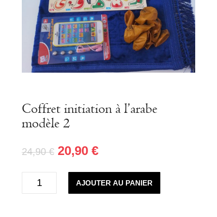
Coffret initiation à l’arabe
modèle 2
20,90
€
24,90
€
quantité
AJOUTER AU PANIER
de
Coffret
initiation