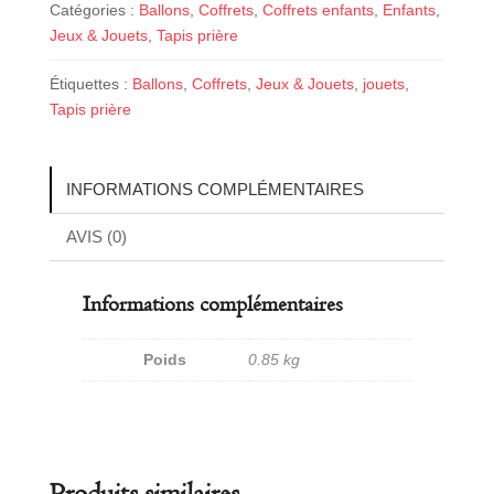
à
Catégories :
Ballons
,
Coffrets
,
Coffrets enfants
,
Enfants
,
l'arabe
Jeux & Jouets
,
Tapis prière
modèle
Étiquettes :
Ballons
,
Coffrets
,
Jeux & Jouets
,
jouets
,
2
Tapis prière
INFORMATIONS COMPLÉMENTAIRES
AVIS (0)
Informations complémentaires
Poids
0.85 kg
Produits similaires