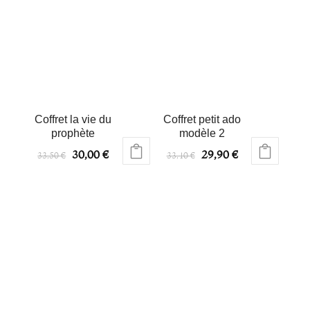
Coffret la vie du
Coffret petit ado
prophète
modèle 2
30,00
€
29,90
€
33,50
€
33,40
€