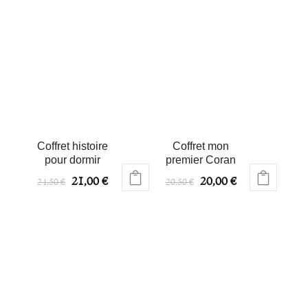
Coffret histoire
Coffret mon
pour dormir
premier Coran
21,00
€
20,00
€
24,50
€
20,50
€