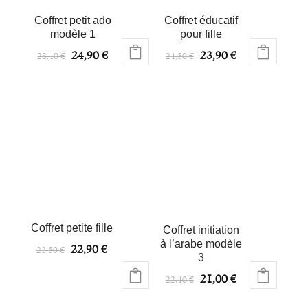
Coffret petit ado
Coffret éducatif
modèle 1
pour fille
24,90
€
23,90
€
28,40
€
24,50
€
Coffret petite fille
Coffret initiation
à l’arabe modèle
22,90
€
23,50
€
3
21,00
€
22,40
€