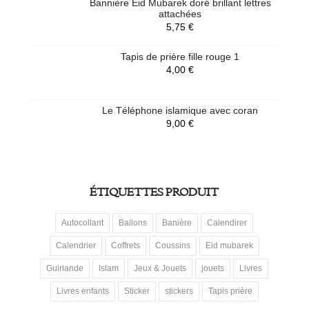
Bannière Eid Mubarek doré brillant lettres
attachées
5,75
€
Tapis de prière fille rouge 1
4,00
€
Le Téléphone islamique avec coran
9,00
€
ÉTIQUETTES PRODUIT
Autocollant
Ballons
Banière
Calendirer
Calendrier
Coffrets
Coussins
Eid mubarek
Guirlande
Islam
Jeux & Jouets
jouets
Livres
Livres enfants
Sticker
stickers
Tapis prière